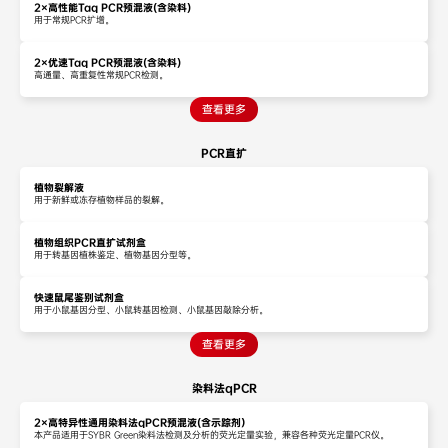
2×高性能Taq PCR预混液(含染料)
用于常规PCR扩增。
2×优速Taq PCR预混液(含染料)
高通量、高重复性常规PCR检测。
查看更多
PCR直扩
植物裂解液
用于新鲜或冻存植物样品的裂解。
植物组织PCR直扩试剂盒
用于转基因植株鉴定、植物基因分型等。
快速鼠尾鉴别试剂盒
用于小鼠基因分型、小鼠转基因检测、小鼠基因敲除分析。
查看更多
染料法qPCR
2×高特异性通用染料法qPCR预混液(含示踪剂）
本产品适用于SYBR Green染料法检测及分析的荧光定量实验，兼容各种荧光定量PCR仪。